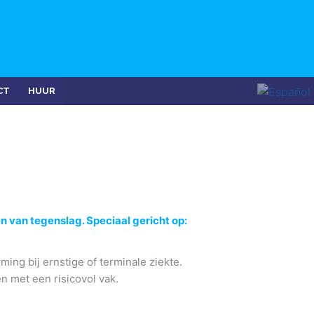
CT
HUUR
en van tegenslag. Speciaal gericht op:
ing bij ernstige of terminale ziekte.
n met een risicovol vak.