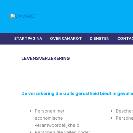
Ga
naar
de
inhoud
STARTPAGINA
OVER CAMAROT
DIENSTEN
CONTA
LEVENSVERZEKERING
De verzekering die u alle gerustheid biedt in gevall
Personen met
Bescherm
economische
Persone
verantwoordelijkheid.
Personen die vallen onder