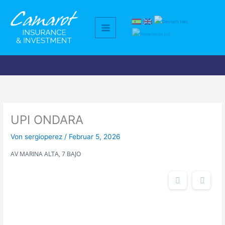
Zum
Inhalt
springen
UPI ONDARA
Von
sergioperez
/
Februar 5, 2026
AV MARINA ALTA, 7 BAJO