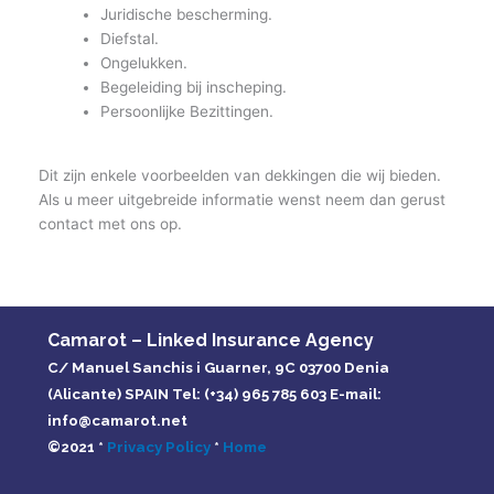
Juridische bescherming.
Diefstal.
Ongelukken.
Begeleiding bij inscheping.
Persoonlijke Bezittingen.
Dit zijn enkele voorbeelden van dekkingen die wij bieden.
Als u meer uitgebreide informatie wenst neem dan gerust
contact met ons op.
Camarot – Linked Insurance Agency
C/ Manuel Sanchis i Guarner, 9C 03700 Denia
(Alicante) SPAIN Tel: (+34) 965 785 603 E-mail:
info@camarot.net
©2021 *
Privacy Policy
*
Home