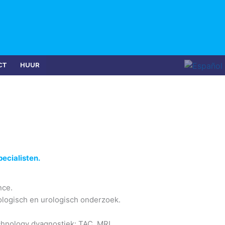
CT
HUUR
ecialisten.
nce.
logisch en urologisch onderzoek.
chnology dyagnostiek: TAC, MRI.