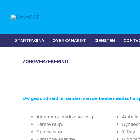
Ga
naar
de
inhoud
STARTPAGINA
OVER CAMAROT
DIENSTEN
CONTA
ZORGVERZEKERING
Uw gezondheid in handen van de beste medische sp
Algemene medische zorg.
Ambula
Eerste hulp.
Gynaeco
Specialisten.
X-Ray.
Klinische analyse.
High te